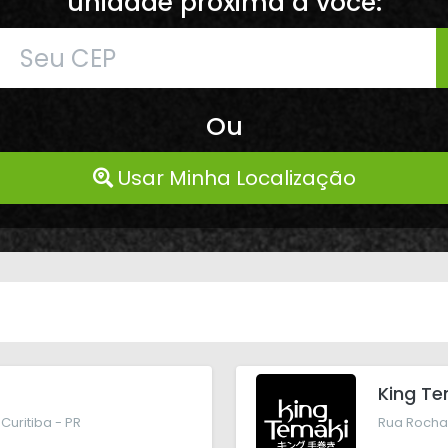
unidade próxima a você:
Ou
Usar Minha Localização
King Te
Curitiba - PR
Rua Rocha 