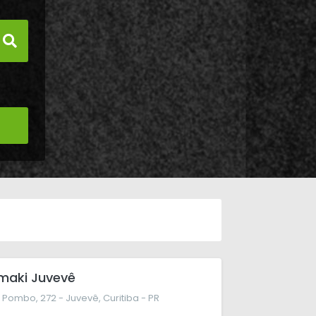
maki Juvevê
Pombo, 272 - Juvevê, Curitiba - PR